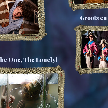
Groots en
he One, The Lonely!