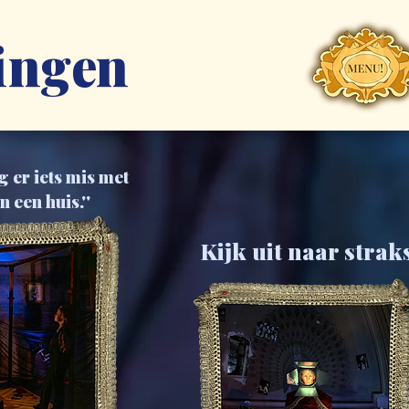
lingen
g er iets mis met
n een huis.''
Kijk uit naar strak