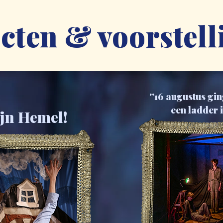
cten & voorstel
''16 augustus gin
een ladder i
jn Hemel!