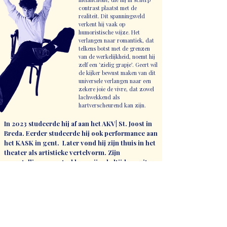
contrast plaatst met de
realiteit. Dit spanningsveld
verkent hij vaak op
humoristische wijze. Het
verlangen naar romantiek, dat
telkens botst met de grenzen
van de werkelijkheid, noemt hij
zelf een ‘zielig grapje’. Geert wil
de kijker bewust maken van dit
universele verlangen naar een
zekere joie de vivre, dat zowel
lachwekkend als
hartverscheurend kan zijn.
In 2023 studeerde hij af aan het AKV| St. Joost in
Breda. Eerder studeerde hij ook performance aan
het KASK in gent. Later vond hij zijn thuis in het
theater als artistieke vertelvorm. Zijn
voorstellingen vertrekken vrijwel altijd vanuit
beeld als uitgangspunt, waarbij vormgeving,
tekst, muziek en spel gelijkwaardig samenkomen
en volledig.
Naast zijn eigen praktijk is hij werkzaam als
artistiek assistent bij theatergezelschap Groots