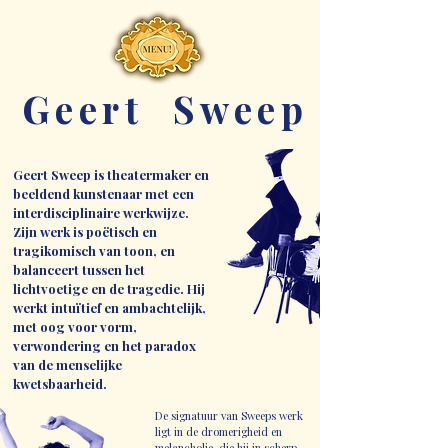
Geert Sweep
Geert Sweep is theatermaker en
beeldend kunstenaar met een
interdisciplinaire werkwijze.
Zijn werk is poëtisch en
tragikomisch van toon, en
balanceert tussen het
lichtvoetige en de tragedie. Hij
werkt intuïtief en ambachtelijk,
met oog voor vorm,
verwondering en het paradox
van de menselijke
kwetsbaarheid.
De signatuur van Sweeps werk
ligt in de dromerigheid en
melancholie, die hij in scherp